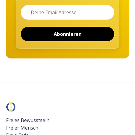
Name
Email
Abonnieren
Freies Bewusstsein
Freier Mensch