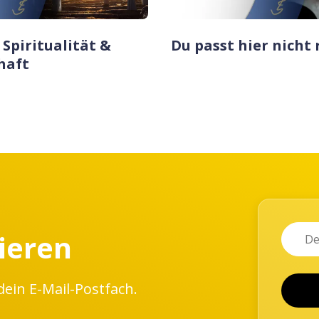
 Spiritualität &
Du passt hier nicht 
haft
Name
Email
ieren
dein E-Mail-Postfach.