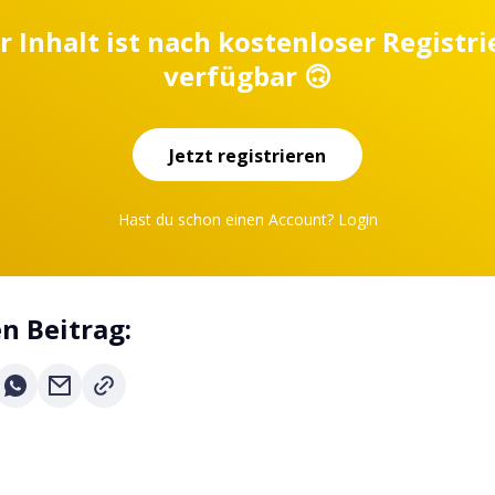
r Inhalt ist nach kostenloser Registr
verfügbar 🙃
Jetzt registrieren
Hast du schon einen Account?
Login
en Beitrag: