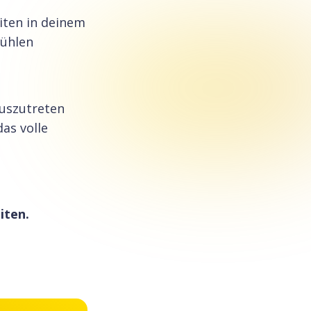
iten in deinem
fühlen
auszutreten
das volle
iten.