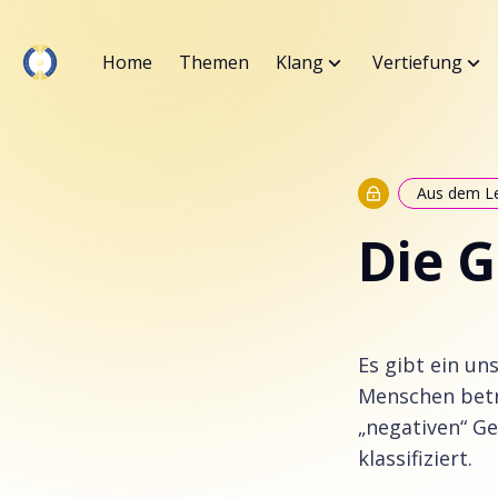
Home
Themen
Klang
Vertiefung
Aus dem L
Die G
Es gibt ein un
Menschen betr
„negativen“ G
klassifiziert.