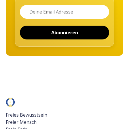
Name
Email
Abonnieren
Freies Bewusstsein
Freier Mensch