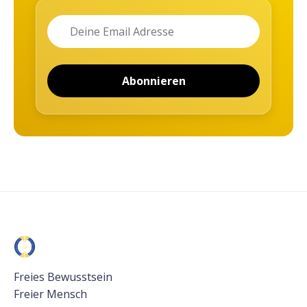
Name
Email
Abonnieren
Freies Bewusstsein
Freier Mensch