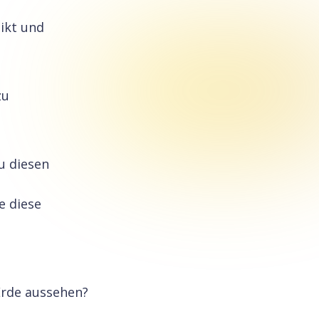
likt und
zu
u diesen
e diese
 Erde aussehen?