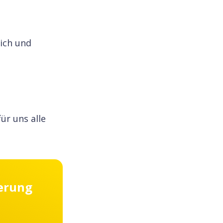
lich und
ür uns alle
ierung