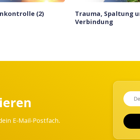
kontrolle (2)
Trauma, Spaltung u
Verbindung
Name
Email
ieren
dein E-Mail-Postfach.