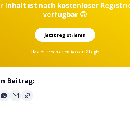
r Inhalt ist nach kostenloser Registr
verfügbar 🙃
Jetzt registrieren
Hast du schon einen Account?
Login
en Beitrag: