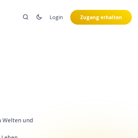
Login
Zugang erhalten
n Welten und
m Leben