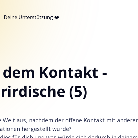
Deine Unterstützung ❤️
 dem Kontakt -
irdische (5)
se Welt aus, nachdem der offene Kontakt mit andere
sationen hergestellt wurde?
dies für dich und was würde sich dadurch in deine